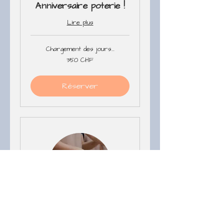
Anniversaire poterie !
Lire plus
Chargement des jours...
350
350 CHF
francs
suisses
Réserver
A venir ;-)