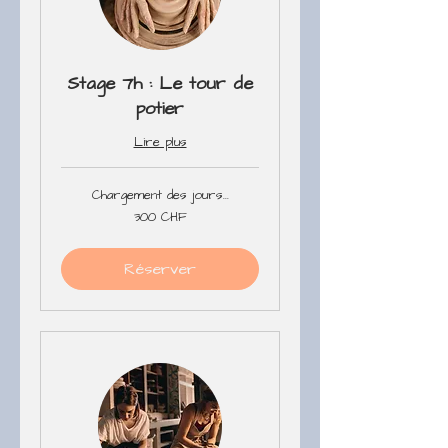
Stage 7h : Le tour de
potier
Lire plus
Chargement des jours...
300
300 CHF
francs
suisses
Réserver