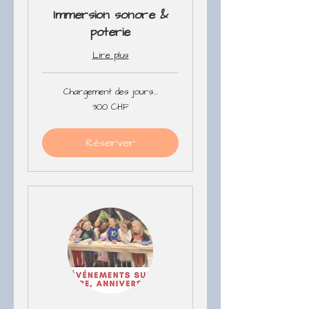
Immersion sonore &
poterie
Lire plus
Chargement des jours...
300
300 CHF
francs
suisses
Réserver