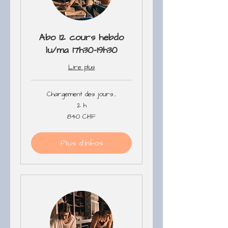
Abo 12 cours hebdo
lu/ma 17h30-19h30
Lire plus
Chargement des jours...
2 h
840
840 CHF
francs
suisses
Plus d'infos