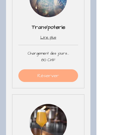
Trans'poterie
Lire plus
Chargement des jours...
80
80 CHF
francs
suisses
Réserver