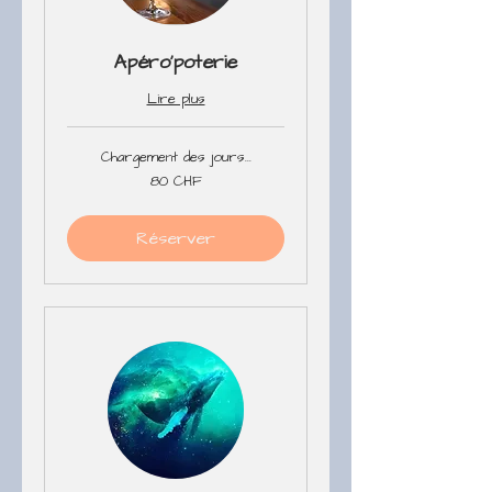
Apéro'poterie
Lire plus
Chargement des jours...
80
80 CHF
francs
suisses
Réserver