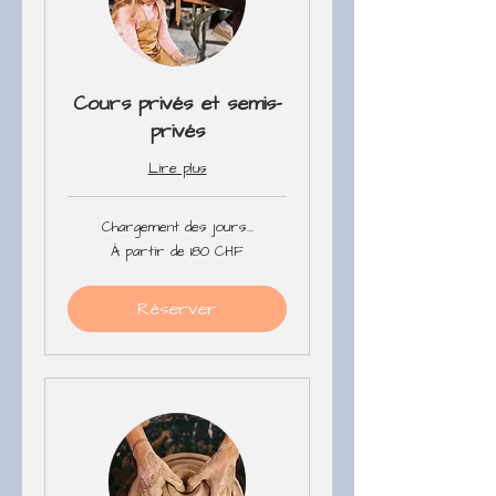
Cours privés et semis-
privés
Lire plus
Chargement des jours...
À
À partir de 180 CHF
partir
de
180
francs
Réserver
suisses