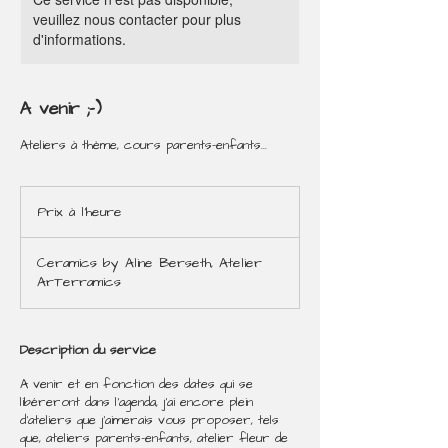
veuillez nous contacter pour plus
d'informations.
A venir ;-)
Ateliers à thème, cours parents-enfants...
Prix
à
Prix à l'heure
l'heure
Ceramics by Aline Berseth, Atelier
ArTerramics
Description du service
A venir et en fonction des dates qui se
libéreront dans l'agenda, j'ai encore plein
d'ateliers que j'aimerais vous proposer, tels
que, ateliers parents-enfants, atelier fleur de