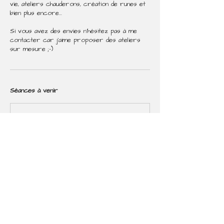
vie, ateliers chauderons, création de runes et
bien plus encore...
Si vous avez des envies n'hésitez pas à me
contacter car j'aime proposer des ateliers
sur mesure ;-)
Séances à venir
Coordonnées